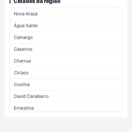
Cidades da região
Nova Araçá
Água Santa
Camargo
Caseiros
Charrua
Ciríaco
Coxilha
David Canabarro
Ernestina
Gentil
Ibiraiaras