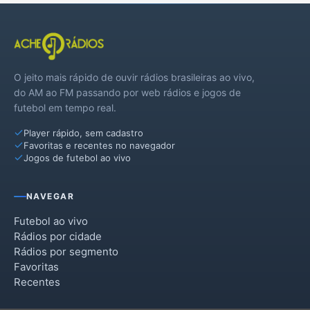
Marau
Mato Castelhano
O jeito mais rápido de ouvir rádios brasileiras ao vivo,
Montauri
do AM ao FM passando por web rádios e jogos de
futebol em tempo real.
Muliterno
Player rápido, sem cadastro
Nicolau Vergueiro
Favoritas e recentes no navegador
Jogos de futebol ao vivo
Paraí
Passo Fundo
NAVEGAR
Pontão
Futebol ao vivo
Rádios por cidade
Ronda Alta
Rádios por segmento
Favoritas
Santa Cecília do Sul
Recentes
Santo Antônio do Palma