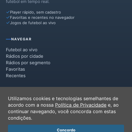
futebol em tempo real.
Player rápido, sem cadastro
Favoritas e recentes no navegador
Jogos de futebol ao vivo
NAVEGAR
Futebol ao vivo
Rádios por cidade
Rádios por segmento
Favoritas
Recentes
INSTITUCIONAL
Utilizamos cookies e tecnologias semelhantes de
Termos de Uso
acordo com a nossa
Política de Privacidade
e, ao
Política de Privacidade
continuar navegando, você concorda com estas
Ferramentas
condições.
Contato
Concordo