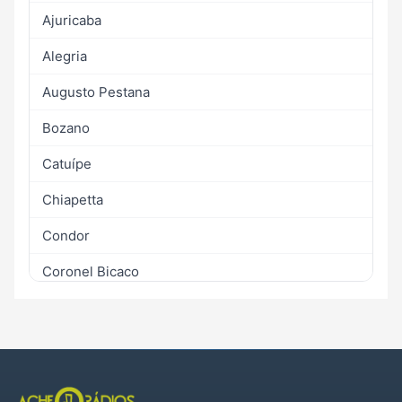
Ajuricaba
Alegria
Augusto Pestana
Bozano
Catuípe
Chiapetta
Condor
Coronel Bicaco
Entre-Ijuís
Eugênio de Castro
Ijuí