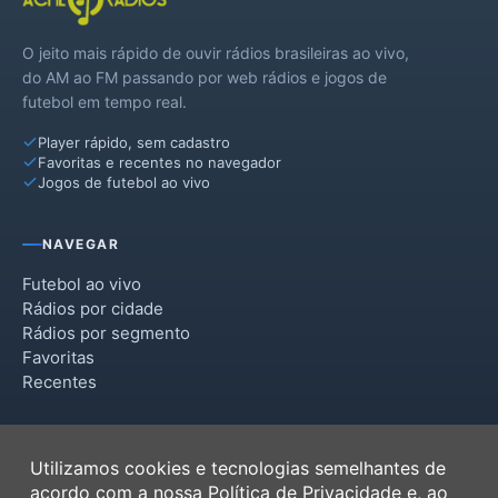
Inhacorá
O jeito mais rápido de ouvir rádios brasileiras ao vivo,
Nova Ramada
do AM ao FM passando por web rádios e jogos de
futebol em tempo real.
Panambi
Player rápido, sem cadastro
Pejuçara
Favoritas e recentes no navegador
Jogos de futebol ao vivo
São Valério do Sul
NAVEGAR
Futebol ao vivo
Rádios por cidade
Rádios por segmento
Favoritas
Recentes
INSTITUCIONAL
Utilizamos cookies e tecnologias semelhantes de
Termos de Uso
acordo com a nossa
Política de Privacidade
e, ao