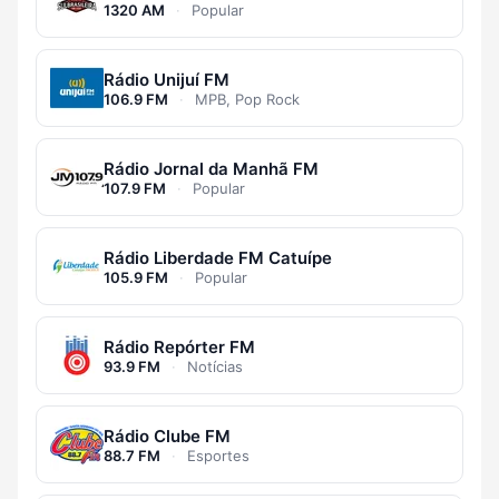
1320 AM
·
Popular
Rádio Unijuí FM
106.9 FM
·
MPB, Pop Rock
Rádio Jornal da Manhã FM
107.9 FM
·
Popular
Rádio Liberdade FM Catuípe
105.9 FM
·
Popular
Rádio Repórter FM
93.9 FM
·
Notícias
Rádio Clube FM
88.7 FM
·
Esportes