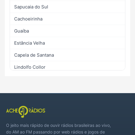
Sapucaia do Sul
Cachoeirinha
Guaíba
Estância Velha
Capela de Santana
Lindolfo Collor
Alvorada
Araricá
Arroio dos Ratos
Campo Bom
O jeito mais rápido de ouvir rádios brasileiras ao vivo,
Canela
do AM ao FM passando por web rádios e jogos de