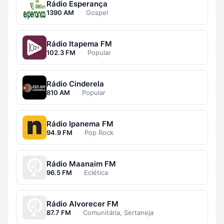
Rádio Esperança
1390 AM
·
Gospel
Rádio Itapema FM
102.3 FM
·
Popular
Rádio Cinderela
810 AM
·
Popular
Rádio Ipanema FM
94.9 FM
·
Pop Rock
Rádio Maanaim FM
96.5 FM
·
Eclética
Rádio Alvorecer FM
87.7 FM
·
Comunitária, Sertaneja