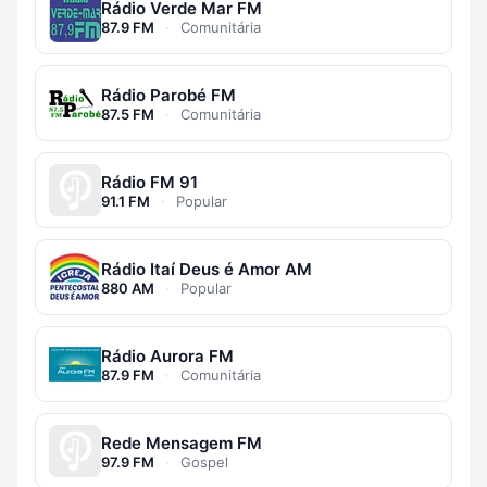
Rádio Verde Mar FM
87.9 FM
·
Comunitária
Rádio Parobé FM
87.5 FM
·
Comunitária
Rádio FM 91
91.1 FM
·
Popular
Rádio Itaí Deus é Amor AM
880 AM
·
Popular
Rádio Aurora FM
87.9 FM
·
Comunitária
Rede Mensagem FM
97.9 FM
·
Gospel