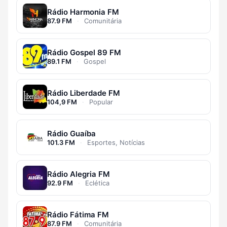
Rádio Harmonia FM
87.9 FM
·
Comunitária
Rádio Gospel 89 FM
89.1 FM
·
Gospel
Rádio Liberdade FM
104,9 FM
·
Popular
Rádio Guaíba
101.3 FM
·
Esportes, Notícias
Rádio Alegria FM
92.9 FM
·
Eclética
Rádio Fátima FM
87.9 FM
·
Comunitária