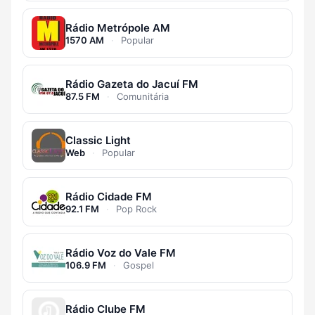
Rádio Metrópole AM
1570 AM
·
Popular
Rádio Gazeta do Jacuí FM
87.5 FM
·
Comunitária
Classic Light
Web
·
Popular
Rádio Cidade FM
92.1 FM
·
Pop Rock
Rádio Voz do Vale FM
106.9 FM
·
Gospel
Rádio Clube FM