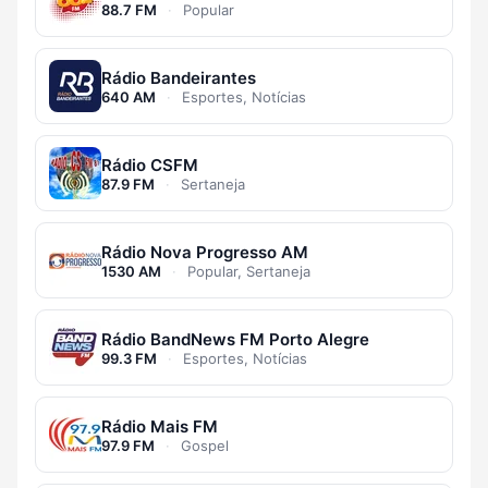
88.7 FM
·
Popular
Rádio Bandeirantes
640 AM
·
Esportes, Notícias
Rádio CSFM
87.9 FM
·
Sertaneja
Rádio Nova Progresso AM
1530 AM
·
Popular, Sertaneja
Rádio BandNews FM Porto Alegre
99.3 FM
·
Esportes, Notícias
Rádio Mais FM
97.9 FM
·
Gospel