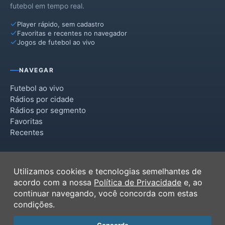
futebol em tempo real.
Esteio
Player rápido, sem cadastro
Glorinha
Favoritas e recentes no navegador
Jogos de futebol ao vivo
Gramado
Gravataí
NAVEGAR
Igrejinha
Futebol ao vivo
Rádios por cidade
Ivoti
Rádios por segmento
Favoritas
Morro Reuter
Recentes
Nova Petrópolis
INSTITUCIONAL
Parobé
Utilizamos cookies e tecnologias semelhantes de
Termos de Uso
acordo com a nossa
Política de Privacidade
e, ao
Picada Café
Política de Privacidade
continuar navegando, você concorda com estas
Ferramentas
condições.
Presidente Lucena
Contato