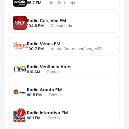
95.7 FM
·
Hits, Sertaneja
Rádio Carijinho FM
104.9 FM
·
Comunitária
Rádio Venus FM
100.7 FM
·
Adulta Contemporânea, MPB
Rádio Venâncio Aires
910 AM
·
Popular
Rádio Arauto FM
90.5 FM
·
Eclética
Rádio Interativa FM
98.1 FM
·
Eclética