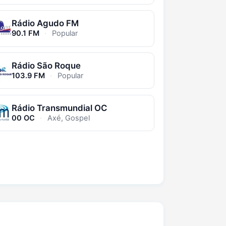
Rádio Agudo FM
90.1 FM
·
Popular
Rádio São Roque
103.9 FM
·
Popular
Rádio Transmundial OC
00 OC
·
Axé, Gospel