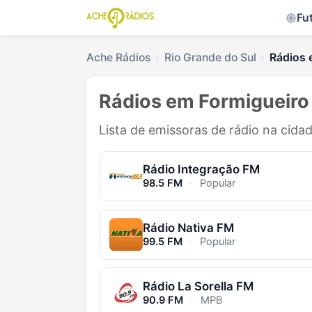
Fu
Ache Rádios
Rio Grande do Sul
Rádios 
Rádios em Formigueiro
Lista de emissoras de rádio na cida
Rádio Integração FM
98.5 FM
·
Popular
Rádio Nativa FM
99.5 FM
·
Popular
Rádio La Sorella FM
90.9 FM
·
MPB