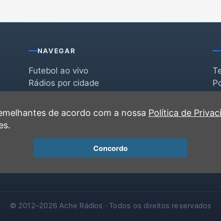
NAVEGAR
Futebol ao vivo
T
Rádios por cidade
Po
Rádios por segmento
F
po
Favoritas
C
 semelhantes de acordo com a nossa
Política de Priva
Recentes
es.
Concordo
© 2012–2026 Ache Rádios · Todos os direitos reservados