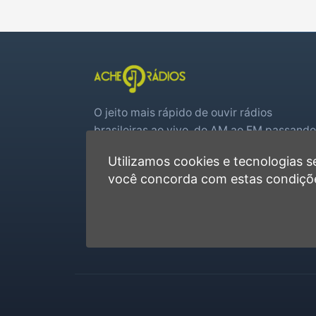
O jeito mais rápido de ouvir rádios
brasileiras ao vivo, do AM ao FM passando
por web rádios e jogos de futebol em tem
Utilizamos cookies e tecnologias
real.
você concorda com estas condiçõ
Player rápido, sem cadastro
Favoritas e recentes no navegador
Jogos de futebol ao vivo