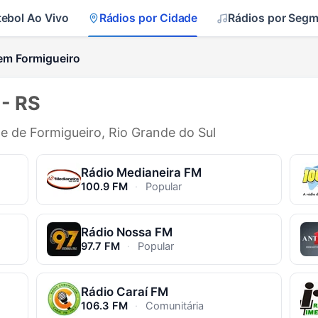
tebol Ao Vivo
Rádios por Cidade
Rádios por Seg
em Formigueiro
 - RS
de de Formigueiro, Rio Grande do Sul
Rádio Medianeira FM
100.9 FM
·
Popular
Rádio Nossa FM
97.7 FM
·
Popular
Rádio Caraí FM
106.3 FM
·
Comunitária