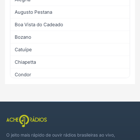
Augusto Pestana
Boa Vista do Cadeado
Bozano
Catuípe
Chiapetta
Condor
Coronel Barros
Coronel Bicaco
Cruz Alta
Inhacorá
O jeito mais rápido de ouvir rádios brasileiras ao vivo,
Nova Ramada