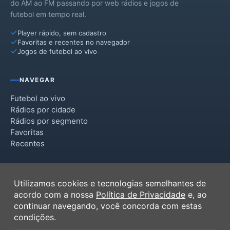
do AM ao FM passando por web rádios e jogos de
futebol em tempo real.
Panambi
Player rápido, sem cadastro
Pejuçara
Favoritas e recentes no navegador
Jogos de futebol ao vivo
São Valério do Sul
NAVEGAR
Futebol ao vivo
Rádios por cidade
Rádios por segmento
Favoritas
Recentes
INSTITUCIONAL
Utilizamos cookies e tecnologias semelhantes de
Termos de Uso
acordo com a nossa
Política de Privacidade
e, ao
Política de Privacidade
continuar navegando, você concorda com estas
Ferramentas
condições.
Contato