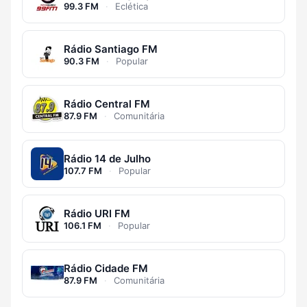
99.3 FM
·
Eclética
Rádio Santiago FM
90.3 FM
·
Popular
Rádio Central FM
87.9 FM
·
Comunitária
Rádio 14 de Julho
107.7 FM
·
Popular
Rádio URI FM
106.1 FM
·
Popular
Rádio Cidade FM
87.9 FM
·
Comunitária