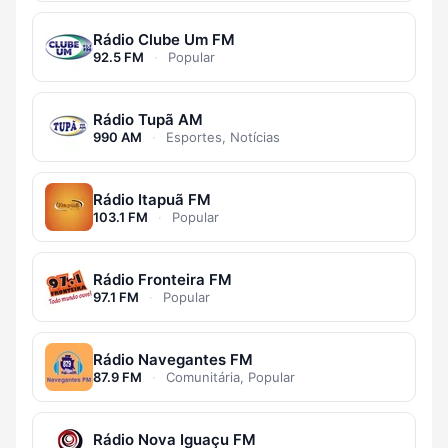
Rádio Clube Um FM
92.5 FM
·
Popular
Rádio Tupã AM
990 AM
·
Esportes, Notícias
Rádio Itapuã FM
103.1 FM
·
Popular
Rádio Fronteira FM
97.1 FM
·
Popular
Rádio Navegantes FM
87.9 FM
·
Comunitária, Popular
Rádio Nova Iguaçu FM