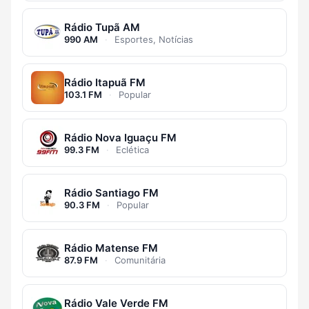
Rádio Tupã AM
990 AM
·
Esportes, Notícias
Rádio Itapuã FM
103.1 FM
·
Popular
Rádio Nova Iguaçu FM
99.3 FM
·
Eclética
Rádio Santiago FM
90.3 FM
·
Popular
Rádio Matense FM
87.9 FM
·
Comunitária
Rádio Vale Verde FM