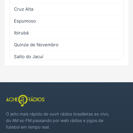
Cruz Alta
Espumoso
Ibirubá
Quinze de Novembro
Salto do Jacuí
São Miguel das Missões
O jeito mais rápido de ouvir rádios brasileiras ao vivo,
do AM ao FM passando por web rádios e jogos de
futebol em tempo real.