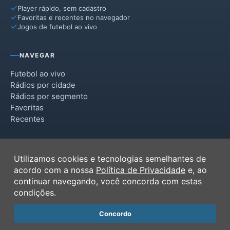
Player rápido, sem cadastro
Favoritas e recentes no navegador
Jogos de futebol ao vivo
NAVEGAR
Futebol ao vivo
Rádios por cidade
Rádios por segmento
Favoritas
Recentes
INSTITUCIONAL
Utilizamos cookies e tecnologias semelhantes de
Termos de Uso
acordo com a nossa
Política de Privacidade
e, ao
Política de Privacidade
continuar navegando, você concorda com estas
Ferramentas
condições.
Contato
Concordo