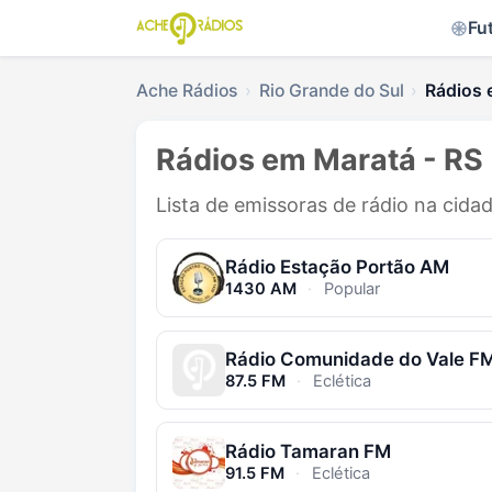
Fu
Ache Rádios
Rio Grande do Sul
Rádios 
Rádios em Maratá - RS
Lista de emissoras de rádio na cida
Rádio Estação Portão AM
1430 AM
·
Popular
Rádio Comunidade do Vale F
87.5 FM
·
Eclética
Rádio Tamaran FM
91.5 FM
·
Eclética