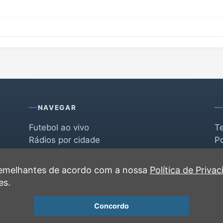
NAVEGAR
Futebol ao vivo
T
Rádios por cidade
Po
Rádios por segmento
F
po
Favoritas
C
 semelhantes de acordo com a nossa
Política de Priva
Recentes
es.
Concordo