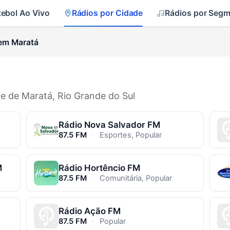
tebol Ao Vivo
Rádios por Cidade
Rádios por Seg
em Maratá
de de Maratá, Rio Grande do Sul
Rádio Nova Salvador FM
87.5 FM
·
Esportes, Popular
M
Rádio Hortêncio FM
87.5 FM
·
Comunitária, Popular
Rádio Ação FM
87.5 FM
·
Popular