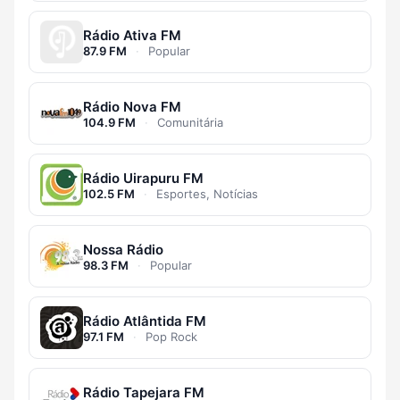
Rádio Ativa FM
87.9 FM
·
Popular
Rádio Nova FM
104.9 FM
·
Comunitária
Rádio Uirapuru FM
102.5 FM
·
Esportes, Notícias
Nossa Rádio
98.3 FM
·
Popular
Rádio Atlântida FM
97.1 FM
·
Pop Rock
Rádio Tapejara FM