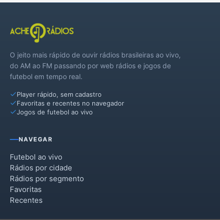
Arroio dos Ratos
Campo Bom
O jeito mais rápido de ouvir rádios brasileiras ao vivo,
Charqueadas
do AM ao FM passando por web rádios e jogos de
futebol em tempo real.
Dois Irmãos
Player rápido, sem cadastro
Esteio
Favoritas e recentes no navegador
Jogos de futebol ao vivo
Glorinha
Gravataí
NAVEGAR
Igrejinha
Futebol ao vivo
Rádios por cidade
Ivoti
Rádios por segmento
Favoritas
Mariana Pimentel
Recentes
Montenegro