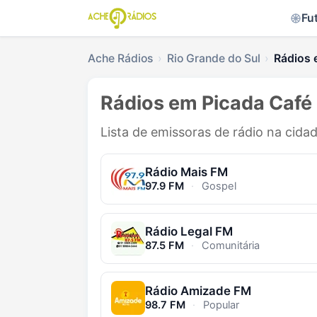
Fu
Ache Rádios
Rio Grande do Sul
Rádios 
Rádios em Picada Café 
Lista de emissoras de rádio na cida
Rádio Mais FM
97.9 FM
·
Gospel
Rádio Legal FM
87.5 FM
·
Comunitária
Rádio Amizade FM
98.7 FM
·
Popular