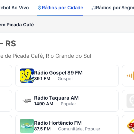
tebol Ao Vivo
Rádios por Cidade
Rádios por Seg
em Picada Café
- RS
de de Picada Café, Rio Grande do Sul
Rádio Gospel 89 FM
89.1 FM
·
Gospel
Rádio Taquara AM
1490 AM
·
Popular
Rádio Hortêncio FM
87.5 FM
·
Comunitária, Popular