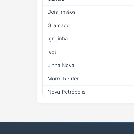
Dois Irmãos
Gramado
Igrejinha
Ivoti
Linha Nova
Morro Reuter
Nova Petrópolis
Presidente Lucena
Riozinho
Rolante