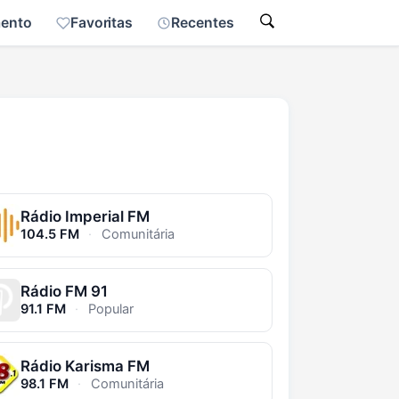
mento
Favoritas
Recentes
Rádio Imperial FM
104.5 FM
·
Comunitária
Rádio FM 91
91.1 FM
·
Popular
Rádio Karisma FM
98.1 FM
·
Comunitária