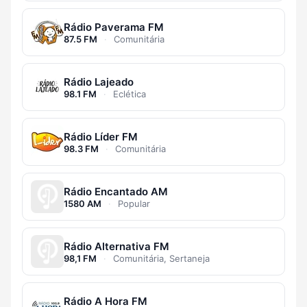
Rádio Paverama FM
87.5 FM
·
Comunitária
Rádio Lajeado
98.1 FM
·
Eclética
Rádio Líder FM
98.3 FM
·
Comunitária
Rádio Encantado AM
1580 AM
·
Popular
Rádio Alternativa FM
98,1 FM
·
Comunitária, Sertaneja
Rádio A Hora FM