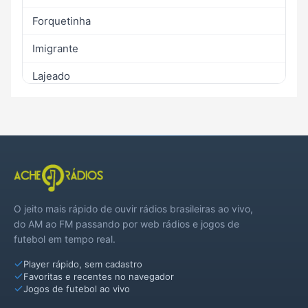
Forquetinha
Imigrante
Lajeado
Marques de Souza
Paverama
Roca Sales
Santa Clara do Sul
O jeito mais rápido de ouvir rádios brasileiras ao vivo,
Sério
do AM ao FM passando por web rádios e jogos de
futebol em tempo real.
Taquari
Player rápido, sem cadastro
Travesseiro
Favoritas e recentes no navegador
Jogos de futebol ao vivo
Westfália