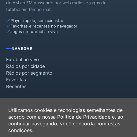
do AM ao FM passando por web rádios e jogos de
futebol em tempo real.
Player rápido, sem cadastro
Favoritas e recentes no navegador
Jogos de futebol ao vivo
NAVEGAR
Futebol ao vivo
Rádios por cidade
Rádios por segmento
Favoritas
Recentes
INSTITUCIONAL
Utilizamos cookies e tecnologias semelhantes de
Termos de Uso
acordo com a nossa
Política de Privacidade
e, ao
Política de Privacidade
continuar navegando, você concorda com estas
Ferramentas
condições.
Contato