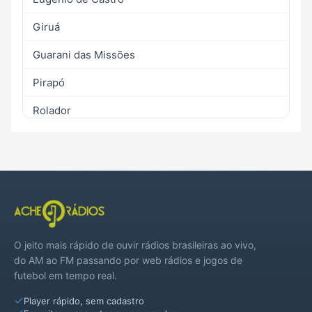
Giruá
Guarani das Missões
Pirapó
Rolador
Santo Antônio das Missões
São Luiz Gonzaga
São Miguel das Missões
São Nicolau
O jeito mais rápido de ouvir rádios brasileiras ao vivo,
Senador Salgado Filho
do AM ao FM passando por web rádios e jogos de
futebol em tempo real.
Sete de Setembro
Player rápido, sem cadastro
Ubiretama