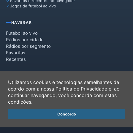
Favoritas e recentes no navegador
Jogos de futebol ao vivo
Vitória das Missões
NAVEGAR
Futebol ao vivo
Rádios por cidade
Rádios por segmento
Favoritas
Recentes
INSTITUCIONAL
Utilizamos cookies e tecnologias semelhantes de
Termos de Uso
acordo com a nossa
Política de Privacidade
e, ao
Política de Privacidade
continuar navegando, você concorda com estas
Ferramentas
condições.
Contato
Concordo