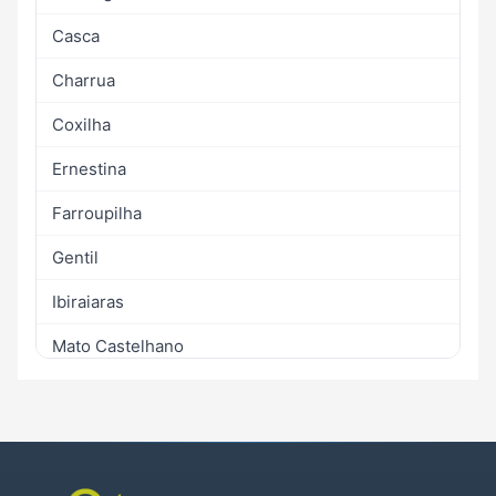
Casca
Charrua
Coxilha
Ernestina
Farroupilha
Gentil
Ibiraiaras
Mato Castelhano
Passo Fundo
Sertão
Tapejara