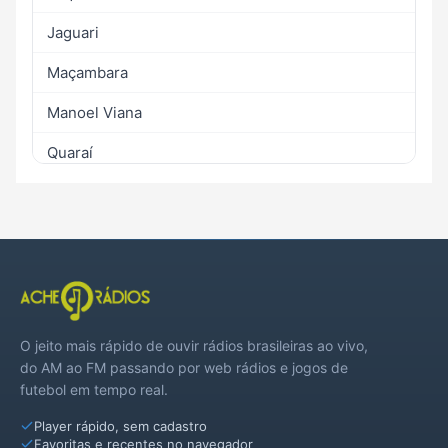
Jaguari
Maçambara
Manoel Viana
Quaraí
Santiago
Uruguaiana
O jeito mais rápido de ouvir rádios brasileiras ao vivo,
do AM ao FM passando por web rádios e jogos de
futebol em tempo real.
Player rápido, sem cadastro
Favoritas e recentes no navegador