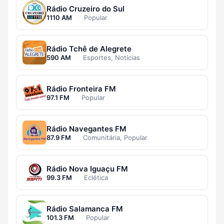
Rádio Cruzeiro do Sul
1110 AM
·
Popular
Rádio Tchê de Alegrete
590 AM
·
Esportes, Notícias
Rádio Fronteira FM
97.1 FM
·
Popular
Rádio Navegantes FM
87.9 FM
·
Comunitária, Popular
Rádio Nova Iguaçu FM
99.3 FM
·
Eclética
Rádio Salamanca FM
101.3 FM
·
Popular