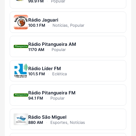
99.9 FM
·
Popular
Rádio Jaguari
100.1 FM
·
Notícias, Popular
Rádio Pitangueira AM
1170 AM
·
Popular
Rádio Líder FM
101.5 FM
·
Eclética
Rádio Pitangueira FM
94.1 FM
·
Popular
Rádio São Miguel
880 AM
·
Esportes, Notícias