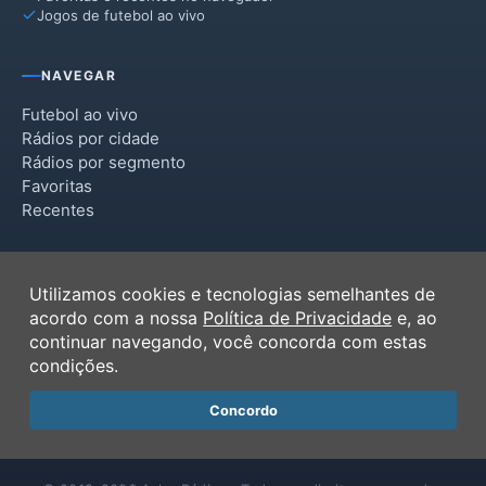
Jogos de futebol ao vivo
NAVEGAR
Futebol ao vivo
Rádios por cidade
Rádios por segmento
Favoritas
Recentes
INSTITUCIONAL
Utilizamos cookies e tecnologias semelhantes de
Termos de Uso
acordo com a nossa
Política de Privacidade
e, ao
Política de Privacidade
continuar navegando, você concorda com estas
Ferramentas
condições.
Contato
Concordo