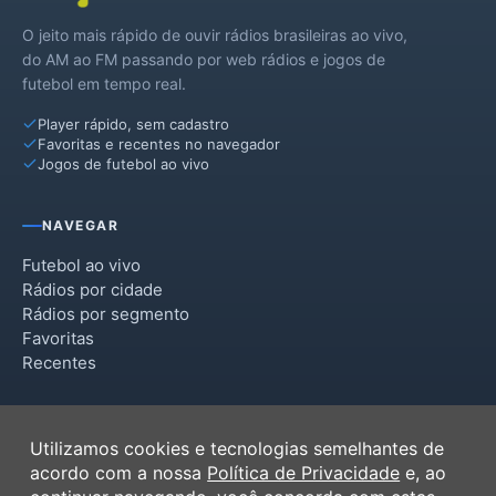
O jeito mais rápido de ouvir rádios brasileiras ao vivo,
Arroio dos Ratos
do AM ao FM passando por web rádios e jogos de
futebol em tempo real.
Barão do Triunfo
Player rápido, sem cadastro
Butiá
Favoritas e recentes no navegador
Jogos de futebol ao vivo
Campo Bom
Charqueadas
NAVEGAR
Dois Irmãos
Futebol ao vivo
Rádios por cidade
Dom Feliciano
Rádios por segmento
Favoritas
Esteio
Recentes
General Câmara
INSTITUCIONAL
Glorinha
Utilizamos cookies e tecnologias semelhantes de
Termos de Uso
acordo com a nossa
Política de Privacidade
e, ao
Gravataí
Política de Privacidade