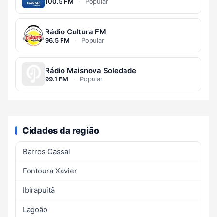
100.5 FM
·
Popular
Rádio Cultura FM
96.5 FM
·
Popular
Rádio Maisnova Soledade
99.1 FM
·
Popular
Cidades da região
Barros Cassal
Fontoura Xavier
Ibirapuitã
Lagoão