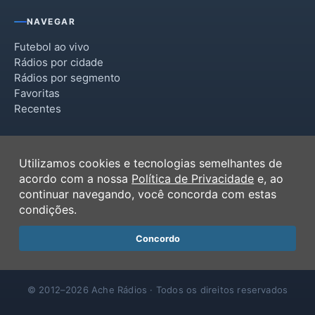
NAVEGAR
Futebol ao vivo
Rádios por cidade
Rádios por segmento
Favoritas
Recentes
INSTITUCIONAL
Utilizamos cookies e tecnologias semelhantes de
Termos de Uso
acordo com a nossa
Política de Privacidade
e, ao
Política de Privacidade
continuar navegando, você concorda com estas
Ferramentas
condições.
Contato
Concordo
© 2012–2026 Ache Rádios · Todos os direitos reservados