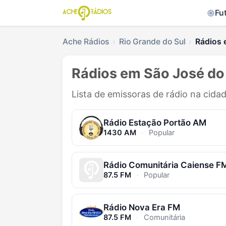
Fu
Ache Rádios
Rio Grande do Sul
Rádios 
Rádios em São José do 
Lista de emissoras de rádio na cida
Rádio Estação Portão AM
1430 AM
·
Popular
Rádio Comunitária Caiense F
87.5 FM
·
Popular
Rádio Nova Era FM
87.5 FM
·
Comunitária