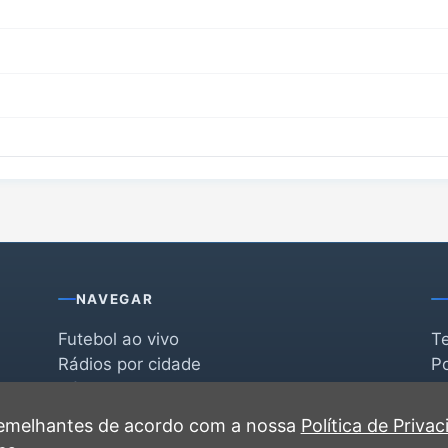
NAVEGAR
Futebol ao vivo
T
Rádios por cidade
Po
Rádios por segmento
F
po
Favoritas
C
 semelhantes de acordo com a nossa
Política de Priva
Recentes