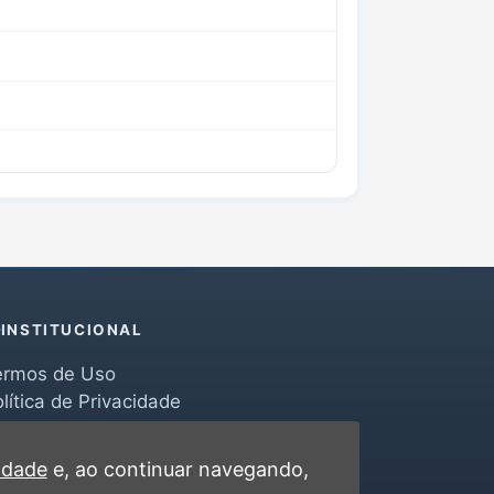
INSTITUCIONAL
ermos de Uso
lítica de Privacidade
erramentas
ontato
cidade
e, ao continuar navegando,