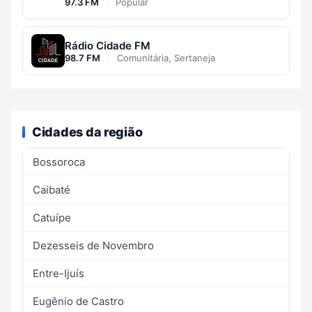
97.3 FM
·
Popular
Rádio Cidade FM
98.7 FM
·
Comunitária, Sertaneja
Cidades da região
Bossoroca
Caibaté
Catuípe
Dezesseis de Novembro
Entre-Ijuís
Eugênio de Castro