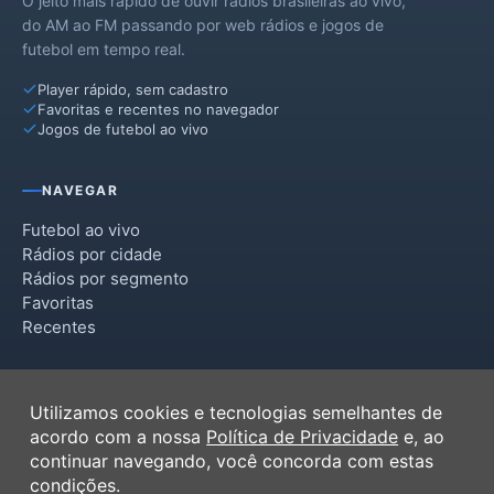
O jeito mais rápido de ouvir rádios brasileiras ao vivo,
do AM ao FM passando por web rádios e jogos de
futebol em tempo real.
Player rápido, sem cadastro
Favoritas e recentes no navegador
Jogos de futebol ao vivo
NAVEGAR
Futebol ao vivo
Rádios por cidade
Rádios por segmento
Favoritas
Recentes
INSTITUCIONAL
Utilizamos cookies e tecnologias semelhantes de
Termos de Uso
acordo com a nossa
Política de Privacidade
e, ao
Política de Privacidade
continuar navegando, você concorda com estas
Ferramentas
condições.