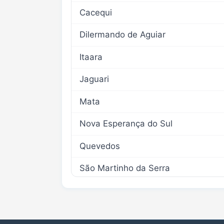
Cacequi
Dilermando de Aguiar
Itaara
Jaguari
Mata
Nova Esperança do Sul
Quevedos
São Martinho da Serra
São Sepé
São Vicente do Sul