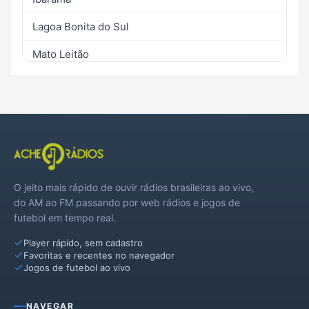
Lagoa Bonita do Sul
Mato Leitão
Passa Sete
Santa Cruz do Sul
Segredo
Sinimbu
O jeito mais rápido de ouvir rádios brasileiras ao vivo,
Venâncio Aires
do AM ao FM passando por web rádios e jogos de
futebol em tempo real.
Vera Cruz
Player rápido, sem cadastro
Favoritas e recentes no navegador
Jogos de futebol ao vivo
NAVEGAR