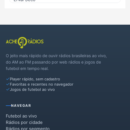
Esperança do Sul
Horizontina
Humaitá
Miraguaí
O jeito mais rápido de ouvir rádios brasileiras ao vivo,
Nova Candelária
do AM ao FM passando por web rádios e jogos de
futebol em tempo real.
Palmitinho
Player rápido, sem cadastro
Redentora
Favoritas e recentes no navegador
Jogos de futebol ao vivo
São Martinho
Sede Nova
NAVEGAR
Tiradentes do Sul
Futebol ao vivo
Rádios por cidade
Três Passos
Rádios por segmento