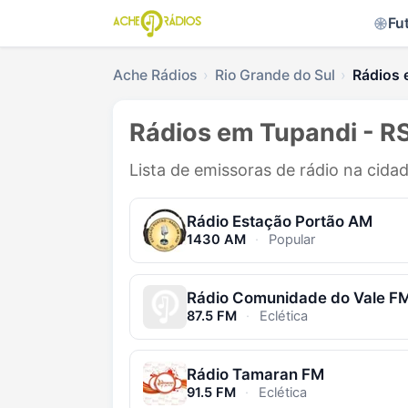
Fu
Ache Rádios
Rio Grande do Sul
Rádios 
Rádios em Tupandi - R
Lista de emissoras de rádio na cida
Rádio Estação Portão AM
1430 AM
·
Popular
Rádio Comunidade do Vale F
87.5 FM
·
Eclética
Rádio Tamaran FM
91.5 FM
·
Eclética