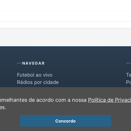
NAVEGAR
Futebol ao vivo
T
Rádios por cidade
Po
Rádios por segmento
F
po
Favoritas
C
 semelhantes de acordo com a nossa
Política de Priva
Recentes
es.
Concordo