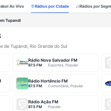
tebol Ao Vivo
Rádios por Cidade
Rádios por Seg
em Tupandi
S
de de Tupandi, Rio Grande do Sul
Rádio Nova Salvador FM
87.5 FM
·
Esportes, Popular
M
Rádio Hortêncio FM
87.5 FM
·
Comunitária, Popular
Rádio Ação FM
87.5 FM
·
Popular