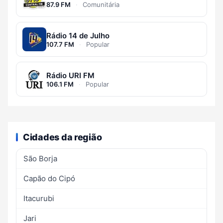
87.9 FM
·
Comunitária
Rádio 14 de Julho
107.7 FM
·
Popular
Rádio URI FM
106.1 FM
·
Popular
Cidades da região
São Borja
Capão do Cipó
Itacurubi
Jari