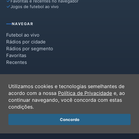
Favoritas e recentes no navegador
Jogos de futebol ao vivo
NAVEGAR
Futebol ao vivo
Rádios por cidade
Rádios por segmento
Favoritas
Recentes
INSTITUCIONAL
Utilizamos cookies e tecnologias semelhantes de
Termos de Uso
acordo com a nossa
Política de Privacidade
e, ao
Política de Privacidade
continuar navegando, você concorda com estas
Ferramentas
condições.
Contato
Concordo