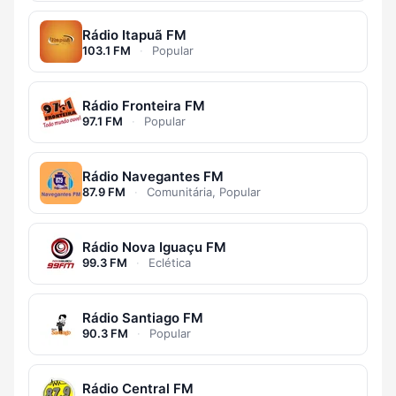
Rádio Itapuã FM
103.1 FM
·
Popular
Rádio Fronteira FM
97.1 FM
·
Popular
Rádio Navegantes FM
87.9 FM
·
Comunitária, Popular
Rádio Nova Iguaçu FM
99.3 FM
·
Eclética
Rádio Santiago FM
90.3 FM
·
Popular
Rádio Central FM