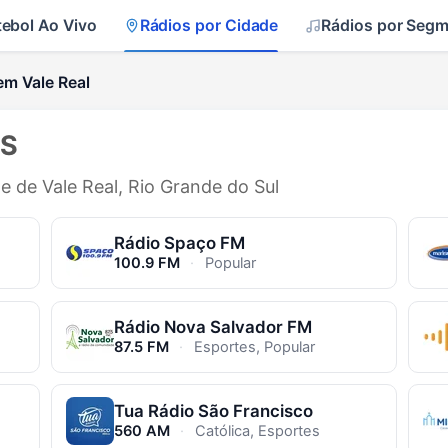
tebol Ao Vivo
Rádios por Cidade
Rádios por Seg
em Vale Real
RS
e de Vale Real, Rio Grande do Sul
Rádio Spaço FM
100.9 FM
·
Popular
Rádio Nova Salvador FM
87.5 FM
·
Esportes, Popular
Tua Rádio São Francisco
560 AM
·
Católica, Esportes