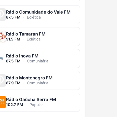
Rádio Comunidade do Vale FM
87.5 FM
·
Eclética
Rádio Tamaran FM
91.5 FM
·
Eclética
Rádio Inova FM
87.5 FM
·
Comunitária
Rádio Montenegro FM
87.9 FM
·
Comunitária
Rádio Gaúcha Serra FM
102.7 FM
·
Popular