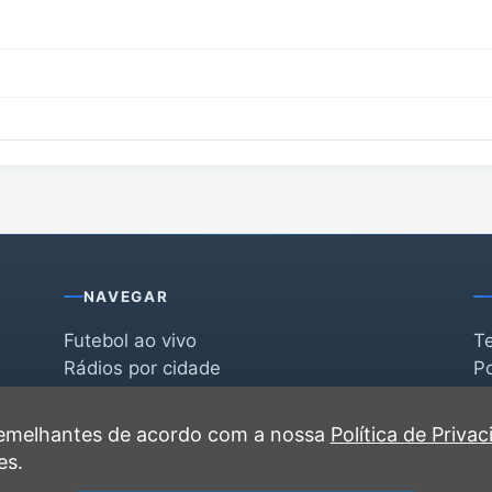
NAVEGAR
Futebol ao vivo
T
Rádios por cidade
Po
Rádios por segmento
F
po
Favoritas
C
 semelhantes de acordo com a nossa
Política de Priva
Recentes
es.