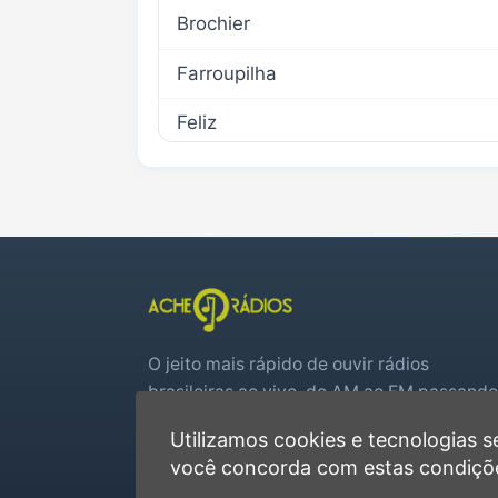
Brochier
Farroupilha
Feliz
Harmonia
Linha Nova
Maratá
Montenegro
O jeito mais rápido de ouvir rádios
Nova Petrópolis
brasileiras ao vivo, do AM ao FM passando
Pareci Novo
por web rádios e jogos de futebol em tem
Utilizamos cookies e tecnologias
real.
você concorda com estas condiçõ
Poço das Antas
Player rápido, sem cadastro