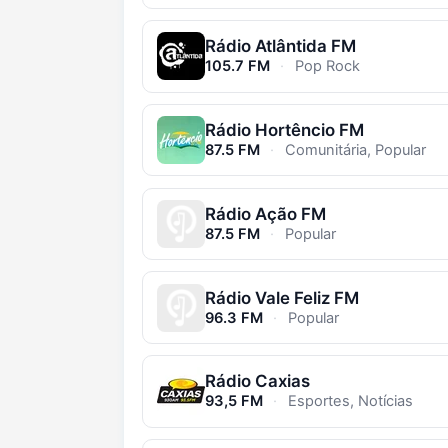
Rádio Atlântida FM
105.7 FM
·
Pop Rock
Rádio Hortêncio FM
87.5 FM
·
Comunitária, Popular
Rádio Ação FM
87.5 FM
·
Popular
Rádio Vale Feliz FM
96.3 FM
·
Popular
Rádio Caxias
93,5 FM
·
Esportes, Notícias