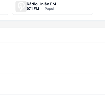
Rádio União FM
97.1 FM
·
Popular