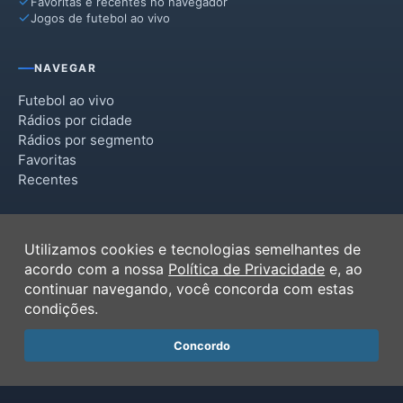
Favoritas e recentes no navegador
Jogos de futebol ao vivo
Rodeio
Timbó
NAVEGAR
Futebol ao vivo
Rádios por cidade
Rádios por segmento
Favoritas
Recentes
INSTITUCIONAL
Utilizamos cookies e tecnologias semelhantes de
Termos de Uso
acordo com a nossa
Política de Privacidade
e, ao
Política de Privacidade
continuar navegando, você concorda com estas
Ferramentas
condições.
Contato
Concordo