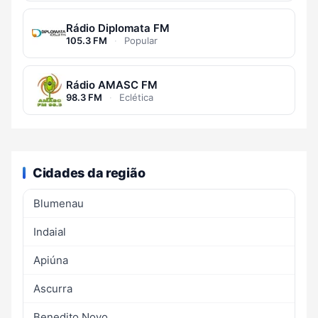
Rádio Diplomata FM
105.3 FM
·
Popular
Rádio AMASC FM
98.3 FM
·
Eclética
Cidades da região
Blumenau
Indaial
Apiúna
Ascurra
Benedito Novo