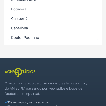
Botuverá
Camboriú
Canelinha
Doutor Pedrinho
Gaspar
Guabiruba
Itajaí
Luís Alves
O jeito mais rápido de ouvir rádios brasileiras ao vivo,
Nova Trento
do AM ao FM passando por web rádios e jogos de
futebol em tempo real.
Pomerode
Player rápido, sem cadastro
Rio dos Cedros