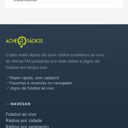
Erval Velho
General Carneiro
Herval d`Oeste
Ibiam
O jeito mais rápido de ouvir rádios brasileiras ao vivo,
Ibicaré
do AM ao FM passando por web rádios e jogos de
futebol em tempo real.
Jaborá
Player rápido, sem cadastro
Lacerdópolis
Favoritas e recentes no navegador
Jogos de futebol ao vivo
Lebon Régis
Luzerna
NAVEGAR
Macieira
Futebol ao vivo
Rádios por cidade
Matos Costa
Rádios por segmento