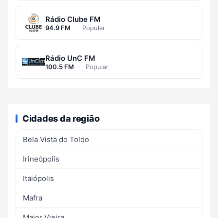
Rádio Clube FM
94.9 FM
·
Popular
Rádio UnC FM
100.5 FM
·
Popular
Cidades da região
Bela Vista do Toldo
Irineópolis
Itaiópolis
Mafra
Major Vieira