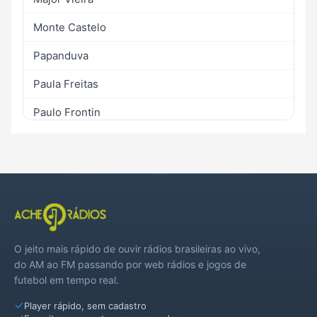
Monte Castelo
Papanduva
Paula Freitas
Paulo Frontin
Porto União
Santa Terezinha
São Mateus do Sul
Timbó Grande
O jeito mais rápido de ouvir rádios brasileiras ao vivo,
Três Barras
do AM ao FM passando por web rádios e jogos de
futebol em tempo real.
Player rápido, sem cadastro