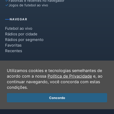
Favoritas e recentes no navegador
Jogos de futebol ao vivo
NAVEGAR
Futebol ao vivo
Rádios por cidade
Rádios por segmento
Favoritas
Recentes
INSTITUCIONAL
Utilizamos cookies e tecnologias semelhantes de
Termos de Uso
acordo com a nossa
Política de Privacidade
e, ao
Política de Privacidade
continuar navegando, você concorda com estas
Ferramentas
condições.
Contato
Concordo