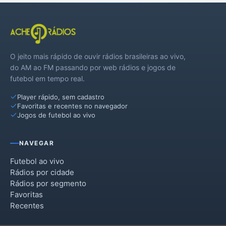
Cunhataí
Flor do Sertão
O jeito mais rápido de ouvir rádios brasileiras ao vivo,
Formosa do Sul
do AM ao FM passando por web rádios e jogos de
futebol em tempo real.
Guatambu
Player rápido, sem cadastro
Iraceminha
Favoritas e recentes no navegador
Jogos de futebol ao vivo
Irati
Jardinópolis
NAVEGAR
Modelo
Futebol ao vivo
Rádios por cidade
Nova Erechim
Rádios por segmento
Favoritas
Nova Itaberaba
Recentes
Novo Horizonte