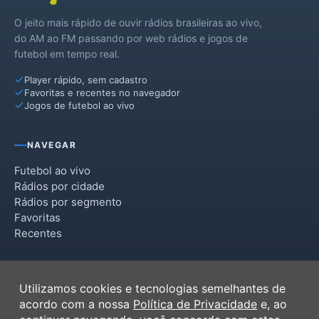
O jeito mais rápido de ouvir rádios brasileiras ao vivo,
Formosa do Sul
do AM ao FM passando por web rádios e jogos de
futebol em tempo real.
Guatambu
Player rápido, sem cadastro
Iraceminha
Favoritas e recentes no navegador
Jogos de futebol ao vivo
Irati
Jardinópolis
NAVEGAR
Maravilha
Futebol ao vivo
Rádios por cidade
Nova Erechim
Rádios por segmento
Favoritas
Nova Itaberaba
Recentes
Novo Horizonte
INSTITUCIONAL
Palmitos
Utilizamos cookies e tecnologias semelhantes de
Termos de Uso
acordo com a nossa
Política de Privacidade
e, ao
Pinhalzinho
Política de Privacidade