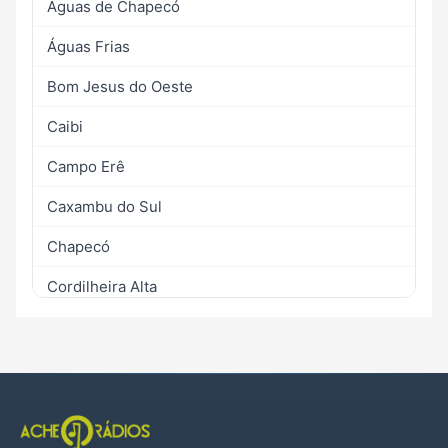
Águas de Chapecó
Águas Frias
Bom Jesus do Oeste
Caibi
Campo Erê
Caxambu do Sul
Chapecó
Cordilheira Alta
Coronel Freitas
Cunha Porã
Cunhataí
Flor do Sertão