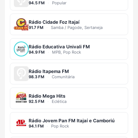
94.5 FM
·
Popular
Rádio Cidade Foz Itajaí
91.7 FM
·
Samba / Pagode, Sertaneja
Rádio Educativa Univali FM
94.9 FM
·
MPB, Pop Rock
Rádio Itapema FM
98.3 FM
·
Comunitária
Rádio Mega Hits
92.5 FM
·
Eclética
Rádio Jovem Pan FM Itajaí e Camboriú
94.1 FM
·
Pop Rock