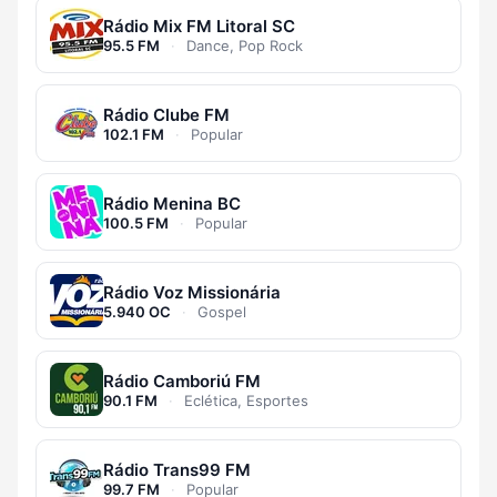
Rádio Mix FM Litoral SC
95.5 FM
·
Dance, Pop Rock
Rádio Clube FM
102.1 FM
·
Popular
Rádio Menina BC
100.5 FM
·
Popular
Rádio Voz Missionária
5.940 OC
·
Gospel
Rádio Camboriú FM
90.1 FM
·
Eclética, Esportes
Rádio Trans99 FM
99.7 FM
·
Popular