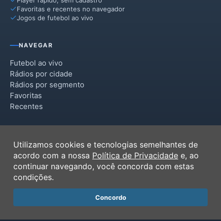
Favoritas e recentes no navegador
Jogos de futebol ao vivo
NAVEGAR
Futebol ao vivo
Rádios por cidade
Rádios por segmento
Favoritas
Recentes
INSTITUCIONAL
Utilizamos cookies e tecnologias semelhantes de
Termos de Uso
acordo com a nossa
Política de Privacidade
e, ao
Política de Privacidade
continuar navegando, você concorda com estas
Ferramentas
condições.
Contato
Concordo