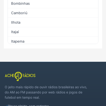
Bombinhas
Camboriú
Ilhota
Itajaí
Itapema
Navegantes
São João do Itaperiú
O jeito mais rápido de ouvir rádios brasileiras ao vivo,
do AM ao FM passando por web rádios e jogos de
futebol em tempo real.
Player rápido, sem cadastro