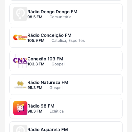
Rádio Dengo Dengo FM
98.5 FM
·
Comunitária
Rádio Conceição FM
105.9 FM
·
Católica, Esportes
Conexão 103 FM
103.3 FM
·
Gospel
Rádio Natureza FM
98.3 FM
·
Gospel
Rádio 98 FM
98.3 FM
·
Eclética
Rádio Aquarela FM