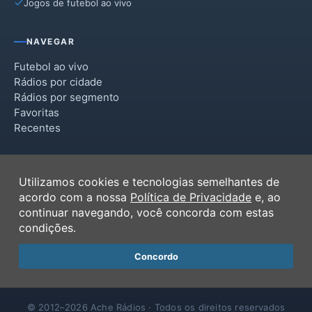
Jogos de futebol ao vivo
Rio do Sul
Salete
NAVEGAR
Santa Cecília
Futebol ao vivo
Rádios por cidade
Santa Terezinha
Rádios por segmento
Favoritas
Taió
Recentes
Trombudo Central
INSTITUCIONAL
Vitor Meireles
Utilizamos cookies e tecnologias semelhantes de
Termos de Uso
acordo com a nossa
Política de Privacidade
e, ao
Witmarsum
Política de Privacidade
continuar navegando, você concorda com estas
Ferramentas
condições.
Contato
Concordo
© 2012–2026 Ache Rádios · Todos os direitos reservados