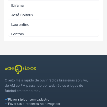
Ibirama
José Boiteux
Laurentino
Lontras
Mirim Doce
Monte Castelo
Papanduva
Pouso Redondo
O jeito mais rápido de ouvir rádios brasileiras ao vivo,
Presidente Getúlio
do AM ao FM passando por web rádios e jogos de
futebol em tempo real.
Presidente Nereu
Player rápido, sem cadastro
Rio do Oeste
Favoritas e recentes no navegador