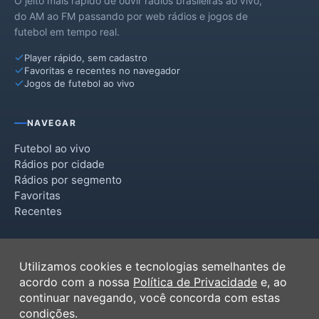
O jeito mais rápido de ouvir rádios brasileiras ao vivo,
do AM ao FM passando por web rádios e jogos de
futebol em tempo real.
Player rápido, sem cadastro
Favoritas e recentes no navegador
Jogos de futebol ao vivo
NAVEGAR
Futebol ao vivo
Rádios por cidade
Rádios por segmento
Favoritas
Recentes
INSTITUCIONAL
Utilizamos cookies e tecnologias semelhantes de
Termos de Uso
acordo com a nossa
Política de Privacidade
e, ao
Política de Privacidade
continuar navegando, você concorda com estas
Ferramentas
condições.