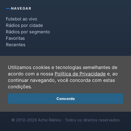
NAVEGAR
Futebol ao vivo
Rádios por cidade
Rádios por segmento
Favoritas
Recentes
INSTITUCIONAL
Utilizamos cookies e tecnologias semelhantes de
Termos de Uso
acordo com a nossa
Política de Privacidade
e, ao
Política de Privacidade
continuar navegando, você concorda com estas
Ferramentas
condições.
Contato
Concordo
© 2012–2026 Ache Rádios · Todos os direitos reservados