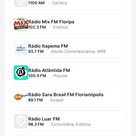
1100 AM
·
Católica
Rádio Mix FM Floripa
102.3 FM
·
Eclética
Rádio Itapema FM
93.7 FM
·
Adulta Contemporânea, MPB
Rádio Atlântida FM
100.9 FM
·
Popular
Rádio Sara Brasil FM Florianópolis
89.1 FM
·
Gospel
Rádio Luar FM
98.3 FM
·
Comunitária, Eclética