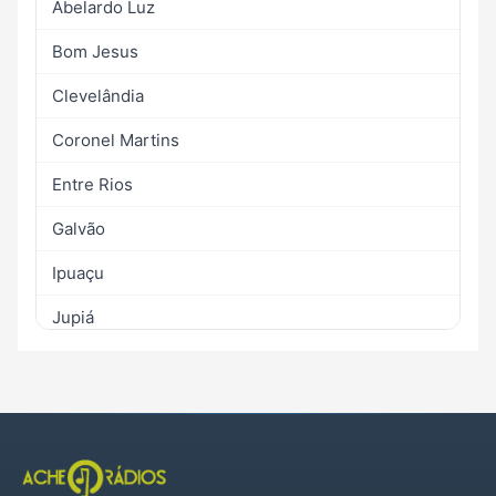
Abelardo Luz
Bom Jesus
Clevelândia
Coronel Martins
Entre Rios
Galvão
Ipuaçu
Jupiá
Lajeado Grande
Marema
Mariópolis
Ouro Verde