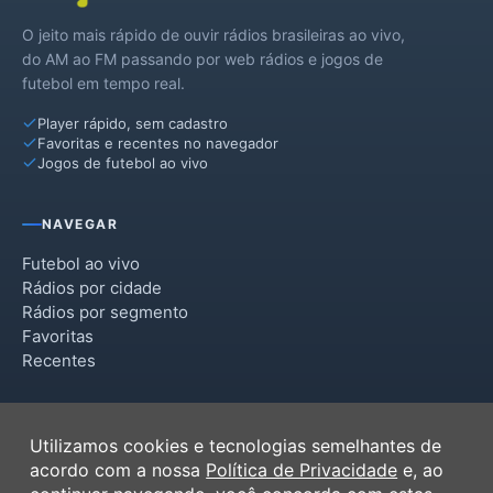
O jeito mais rápido de ouvir rádios brasileiras ao vivo,
Passos Maia
do AM ao FM passando por web rádios e jogos de
futebol em tempo real.
Ponte Serrada
Player rápido, sem cadastro
Quilombo
Favoritas e recentes no navegador
Jogos de futebol ao vivo
Santiago do Sul
Vargeão
NAVEGAR
Xanxerê
Futebol ao vivo
Rádios por cidade
Xaxim
Rádios por segmento
Favoritas
Recentes
INSTITUCIONAL
Utilizamos cookies e tecnologias semelhantes de
Termos de Uso
acordo com a nossa
Política de Privacidade
e, ao
Política de Privacidade