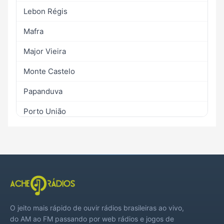
Lebon Régis
Mafra
Major Vieira
Monte Castelo
Papanduva
Porto União
Santa Terezinha
Três Barras
O jeito mais rápido de ouvir rádios brasileiras ao vivo,
do AM ao FM passando por web rádios e jogos de