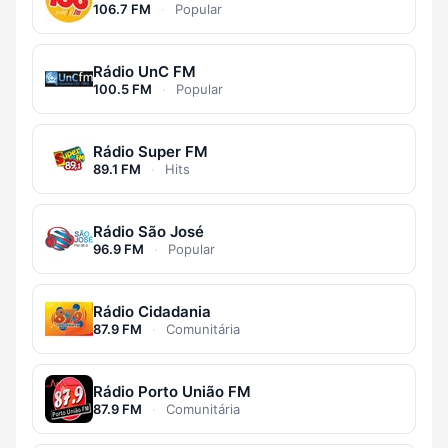
106.7 FM
·
Popular
Rádio UnC FM
100.5 FM
·
Popular
Rádio Super FM
89.1 FM
·
Hits
Rádio São José
96.9 FM
·
Popular
Rádio Cidadania
87.9 FM
·
Comunitária
Rádio Porto União FM
87.9 FM
·
Comunitária