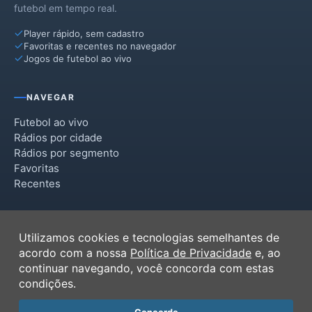
futebol em tempo real.
Player rápido, sem cadastro
Favoritas e recentes no navegador
Jogos de futebol ao vivo
NAVEGAR
Futebol ao vivo
Rádios por cidade
Rádios por segmento
Favoritas
Recentes
INSTITUCIONAL
Utilizamos cookies e tecnologias semelhantes de
Termos de Uso
acordo com a nossa
Política de Privacidade
e, ao
Política de Privacidade
continuar navegando, você concorda com estas
Ferramentas
condições.
Contato