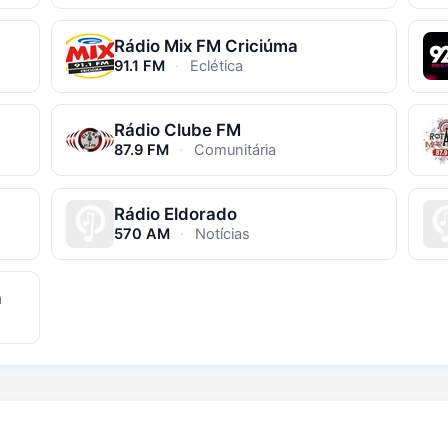
Rádio Mix FM Criciúma
91.1 FM
·
Eclética
Rádio Clube FM
87.9 FM
·
Comunitária
Rádio Eldorado
570 AM
·
Notícias
a