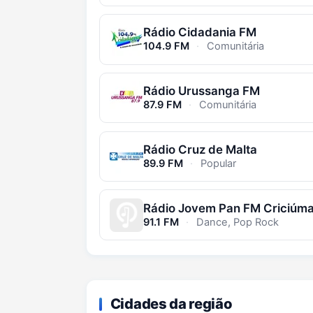
Rádio Cidadania FM
104.9 FM
·
Comunitária
Rádio Urussanga FM
87.9 FM
·
Comunitária
Rádio Cruz de Malta
89.9 FM
·
Popular
Rádio Jovem Pan FM Criciúm
91.1 FM
·
Dance, Pop Rock
Cidades da região