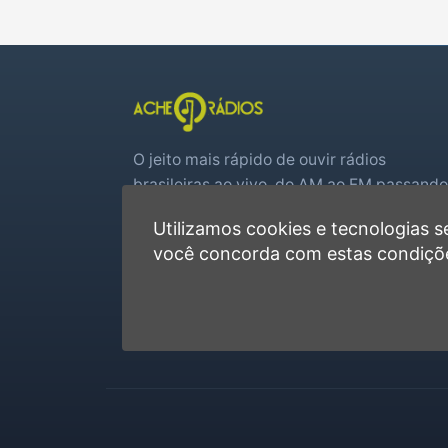
O jeito mais rápido de ouvir rádios
brasileiras ao vivo, do AM ao FM passando
por web rádios e jogos de futebol em tem
Utilizamos cookies e tecnologias
real.
você concorda com estas condiçõ
Player rápido, sem cadastro
Favoritas e recentes no navegador
Jogos de futebol ao vivo