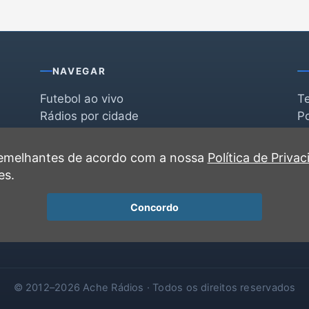
NAVEGAR
Futebol ao vivo
T
Rádios por cidade
Po
Rádios por segmento
F
po
Favoritas
C
 semelhantes de acordo com a nossa
Política de Priva
Recentes
es.
Concordo
© 2012–2026 Ache Rádios · Todos os direitos reservados