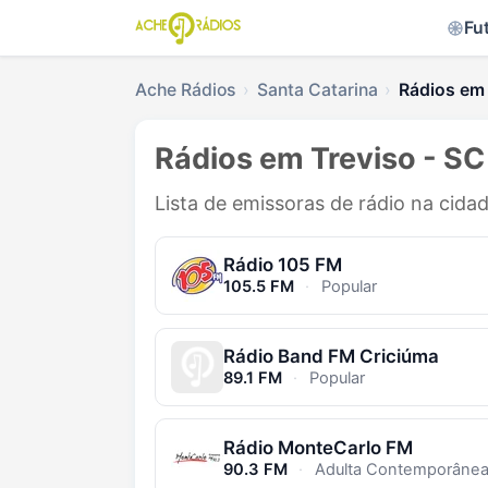
Fu
Ache Rádios
Santa Catarina
Rádios em 
Rádios em Treviso - SC
Lista de emissoras de rádio na cida
Rádio 105 FM
105.5 FM
·
Popular
Rádio Band FM Criciúma
89.1 FM
·
Popular
Rádio MonteCarlo FM
90.3 FM
·
Adulta Contemporâne