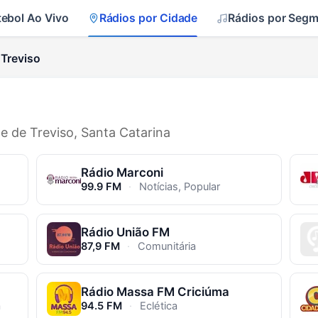
tebol Ao Vivo
Rádios por Cidade
Rádios por Seg
Treviso
de de Treviso, Santa Catarina
Rádio Marconi
99.9 FM
·
Notícias, Popular
Rádio União FM
87,9 FM
·
Comunitária
Rádio Massa FM Criciúma
a
94.5 FM
·
Eclética