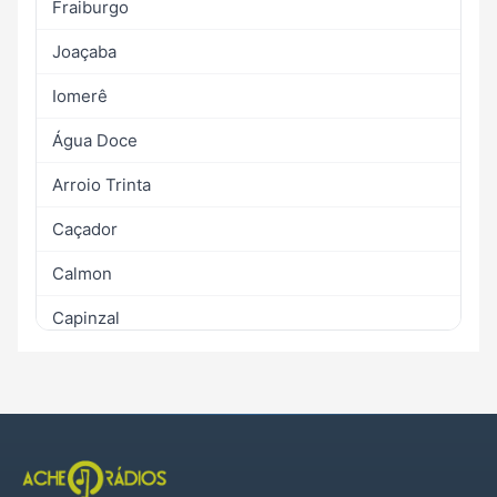
Fraiburgo
Joaçaba
Iomerê
Água Doce
Arroio Trinta
Caçador
Calmon
Capinzal
Catanduvas
Erval Velho
Herval d`Oeste
Ibiam