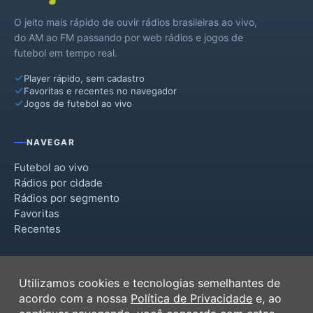
O jeito mais rápido de ouvir rádios brasileiras ao vivo,
Ibicaré
do AM ao FM passando por web rádios e jogos de
futebol em tempo real.
Jaborá
Player rápido, sem cadastro
Lacerdópolis
Favoritas e recentes no navegador
Jogos de futebol ao vivo
Lebon Régis
Luzerna
NAVEGAR
Macieira
Futebol ao vivo
Rádios por cidade
Matos Costa
Rádios por segmento
Favoritas
Ouro
Recentes
Pinheiro Preto
INSTITUCIONAL
Rio das Antas
Utilizamos cookies e tecnologias semelhantes de
Termos de Uso
acordo com a nossa
Política de Privacidade
e, ao
Salto Veloso
Política de Privacidade