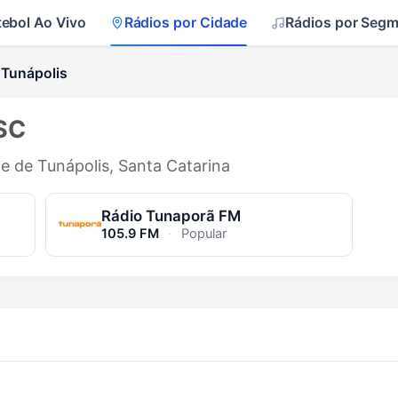
tebol Ao Vivo
Rádios por Cidade
Rádios por Seg
 Tunápolis
 SC
de de Tunápolis, Santa Catarina
Rádio Tunaporã FM
105.9 FM
·
Popular