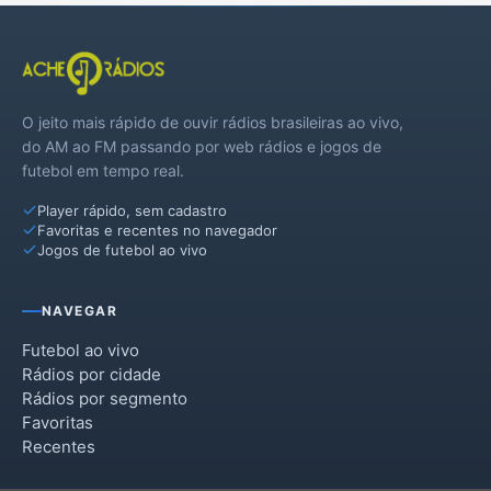
Ibiam
Ibicaré
O jeito mais rápido de ouvir rádios brasileiras ao vivo,
Jaborá
do AM ao FM passando por web rádios e jogos de
futebol em tempo real.
Lacerdópolis
Player rápido, sem cadastro
Lebon Régis
Favoritas e recentes no navegador
Jogos de futebol ao vivo
Luzerna
Macieira
NAVEGAR
Matos Costa
Futebol ao vivo
Rádios por cidade
Ouro
Rádios por segmento
Favoritas
Pinheiro Preto
Recentes
Rio das Antas