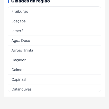
Cidades da região
Fraiburgo
Joaçaba
Iomerê
Água Doce
Arroio Trinta
Caçador
Calmon
Capinzal
Catanduvas
Erval Velho
Herval d`Oeste