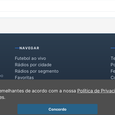
NAVEGAR
Futebol ao vivo
T
Rádios por cidade
Po
Rádios por segmento
F
po
Favoritas
C
Recentes
 semelhantes de acordo com a nossa
Política de Priva
es.
Concordo