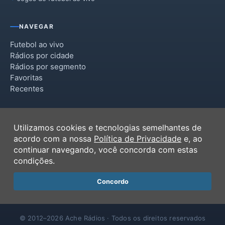
NAVEGAR
Futebol ao vivo
Rádios por cidade
Rádios por segmento
Favoritas
Recentes
INSTITUCIONAL
Utilizamos cookies e tecnologias semelhantes de
Termos de Uso
acordo com a nossa
Política de Privacidade
e, ao
Política de Privacidade
continuar navegando, você concorda com estas
Ferramentas
condições.
Contato
Concordo
© 2012–2026 Ache Rádios · Todos os direitos reservados