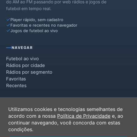
do AM ao FM passando por web rádios e jogos de
futebol em tempo real.
Player rápido, sem cadastro
Favoritas e recentes no navegador
Jogos de futebol ao vivo
NAVEGAR
Futebol ao vivo
Rádios por cidade
Rádios por segmento
Favoritas
Recentes
INSTITUCIONAL
Utilizamos cookies e tecnologias semelhantes de
Termos de Uso
acordo com a nossa
Política de Privacidade
e, ao
Política de Privacidade
continuar navegando, você concorda com estas
Ferramentas
condições.
Contato