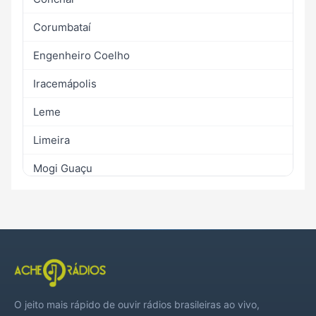
Corumbataí
Engenheiro Coelho
Iracemápolis
Leme
Limeira
Mogi Guaçu
Rio Claro
Santa Cruz da Conceição
Santa Gertrudes
O jeito mais rápido de ouvir rádios brasileiras ao vivo,