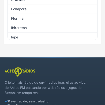
Echaporã
Florínia
Ibirarema
Iepê
Lutécia
Maracaí
Nantes
Palmital
O jeito mais rápido de ouvir rádios brasileiras ao vivo,
Paraguaçu Paulista
do AM ao FM passando por web rádios e jogos de
futebol em tempo real.
Pedrinhas Paulista
Player rápido, sem cadastro
Platina