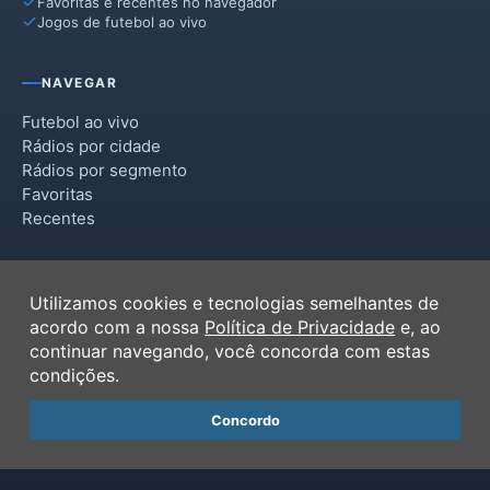
Favoritas e recentes no navegador
Jogos de futebol ao vivo
Quatá
Tarumã
NAVEGAR
Futebol ao vivo
Rádios por cidade
Rádios por segmento
Favoritas
Recentes
INSTITUCIONAL
Utilizamos cookies e tecnologias semelhantes de
Termos de Uso
acordo com a nossa
Política de Privacidade
e, ao
Política de Privacidade
continuar navegando, você concorda com estas
Ferramentas
condições.
Contato
Concordo