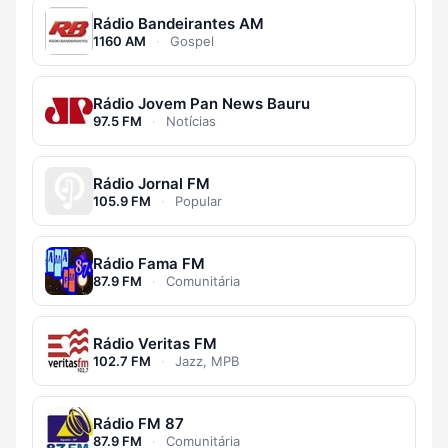
Rádio Bandeirantes AM
1160 AM
·
Gospel
Rádio Jovem Pan News Bauru
97.5 FM
·
Notícias
Rádio Jornal FM
105.9 FM
·
Popular
Rádio Fama FM
87.9 FM
·
Comunitária
Rádio Veritas FM
102.7 FM
·
Jazz, MPB
Rádio FM 87
87.9 FM
·
Comunitária