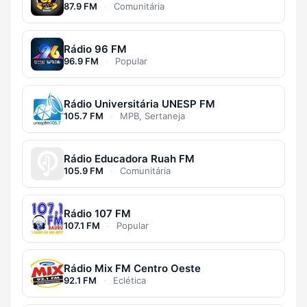
87.9 FM
·
Comunitária
Rádio 96 FM
96.9 FM
·
Popular
Rádio Universitária UNESP FM
105.7 FM
·
MPB, Sertaneja
Rádio Educadora Ruah FM
105.9 FM
·
Comunitária
Rádio 107 FM
107.1 FM
·
Popular
Rádio Mix FM Centro Oeste
92.1 FM
·
Eclética